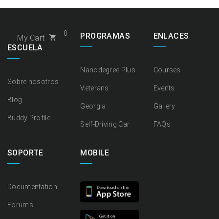
0
PROGRAMAS
ENLACES
My Cart
ESCUELA
Nanodegree Plus
Courses
Sobre nosotros
Veterans
Events
Blog
Georgia
Gallery
Buddy Profile
Self-Driving Car
FAQs
SOPORTE
MOBILE
Documentation
Forums