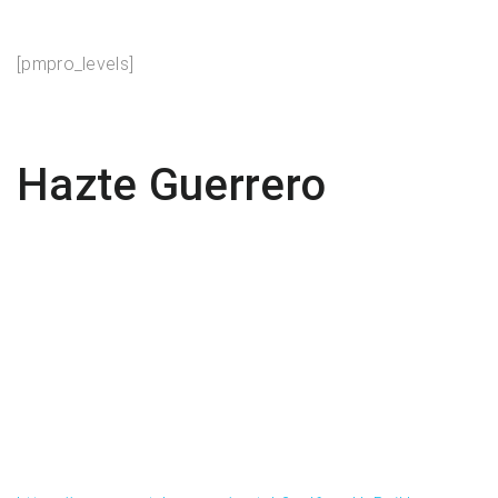
[pmpro_levels]
Hazte Guerrero