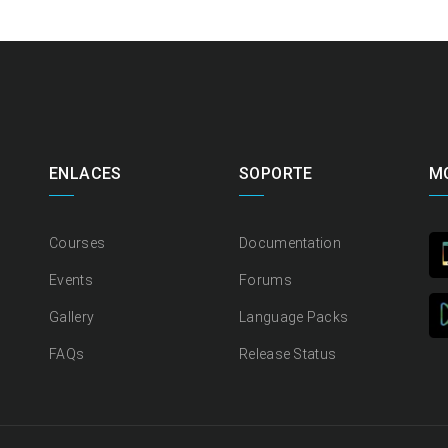
ENLACES
SOPORTE
M
Courses
Documentation
Events
Forums
Gallery
Language Packs
FAQs
Release Status