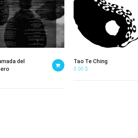
amada del
Tao Te Ching
rero
0.00
$