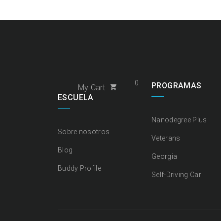
0
PROGRAMAS
My Cart
ESCUELA
Nanodegree Plus
Sobre nosotros
Veterans
Blog
Georgia
Buddy Profile
Self-Driving Car