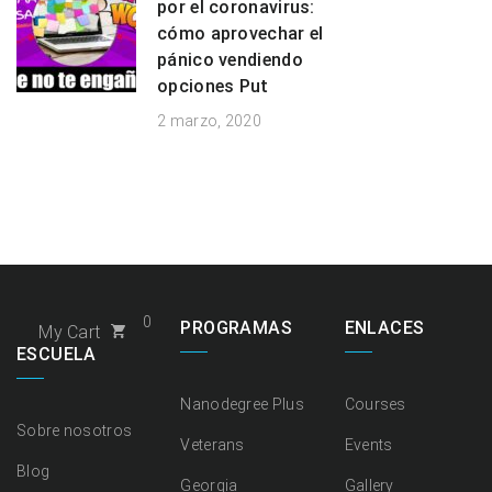
por el coronavirus:
cómo aprovechar el
pánico vendiendo
opciones Put
2 marzo, 2020
0
PROGRAMAS
ENLACES
My Cart
ESCUELA
Nanodegree Plus
Courses
Sobre nosotros
Veterans
Events
Blog
Georgia
Gallery